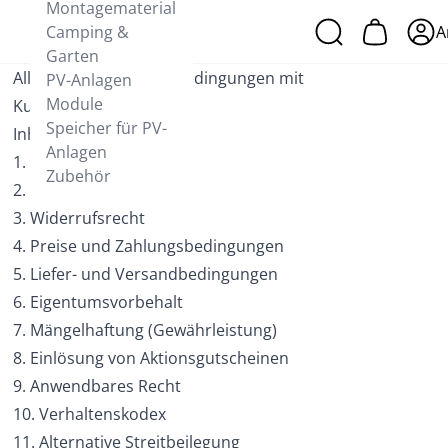
Montagematerial
Camping &
A
Garten
Allgemeine Geschäftsbedingungen mit
PV-Anlagen
Module
Kundeninformationen
Speicher für PV-
Inhaltsverzeichnis
Anlagen
1. Geltungsbereich
Zubehör
2. Vertragsschluss
3. Widerrufsrecht
4. Preise und Zahlungsbedingungen
5. Liefer- und Versandbedingungen
6. Eigentumsvorbehalt
7. Mängelhaftung (Gewährleistung)
8. Einlösung von Aktionsgutscheinen
9. Anwendbares Recht
10. Verhaltenskodex
11. Alternative Streitbeilegung