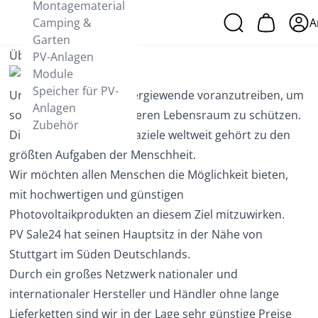
Montagematerial
Camping &
A
Garten
Über Uns
PV-Anlagen
Module
Speicher für PV-
Unser Ziel ist es, die Energiewende voranzutreiben, um
Anlagen
so unser Klima und unseren Lebensraum zu schützen.
Zubehör
Die Einhaltung der Klimaziele weltweit gehört zu den
größten Aufgaben der Menschheit.
Wir möchten allen Menschen die Möglichkeit bieten,
mit hochwertigen und günstigen
Photovoltaikprodukten an diesem Ziel mitzuwirken.
PV Sale24 hat seinen Hauptsitz in der Nähe von
Stuttgart im Süden Deutschlands.
Durch ein großes Netzwerk nationaler und
internationaler Hersteller und Händler ohne lange
Lieferketten sind wir in der Lage sehr günstige Preise