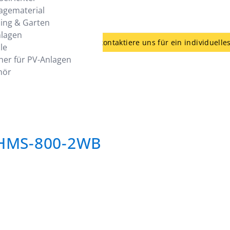
agematerial
ing & Garten
nlagen
günstiger - kein Problem - kontaktiere uns für ein individuelle
le
her für PV-Anlagen
hör
- HMS-800-2WB