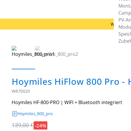
Mont
Camp
PV-A
Woanders 
Modu
Speic
Zube
Hoymiles HiFlow 800 Pro 
WR70020
Hoymiles HF-800-PRO | WIFI + Bluetooth integriert
Hoymiles_800_pro
-24%
139,00 €