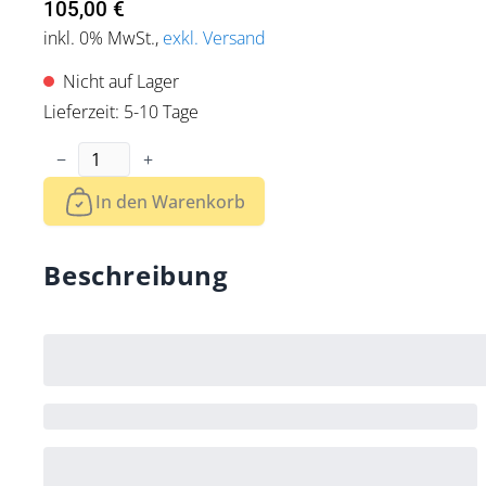
105,00 €
inkl. 0% MwSt.
,
exkl. Versand
Nicht auf Lager
Lieferzeit: 5-10 Tage
Menge
−
+
In den Warenkorb
Beschreibung