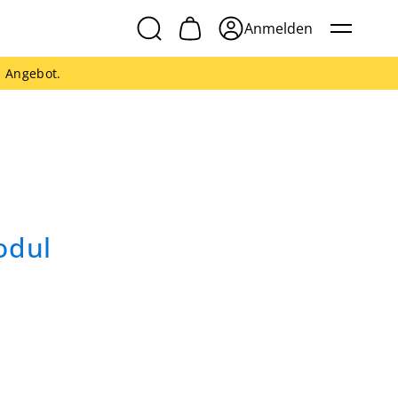
Anmelden
s Angebot.
odul