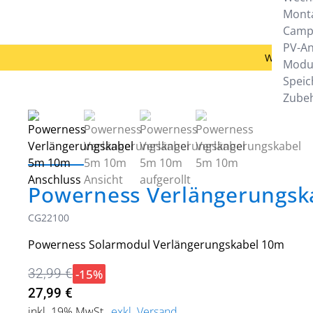
Mont
Camp
PV-A
Woanders 
Modu
Speic
Zube
Powerness Verlängerungska
CG22100
Powerness Solarmodul Verlängerungskabel 10m
-15%
32,99 €
27,99 €
inkl. 19% MwSt.
,
exkl. Versand