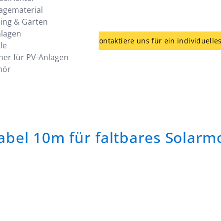
agematerial
ing & Garten
nlagen
günstiger - kein Problem - kontaktiere uns für ein individuelle
le
her für PV-Anlagen
hör
bel 10m für faltbares Solarm