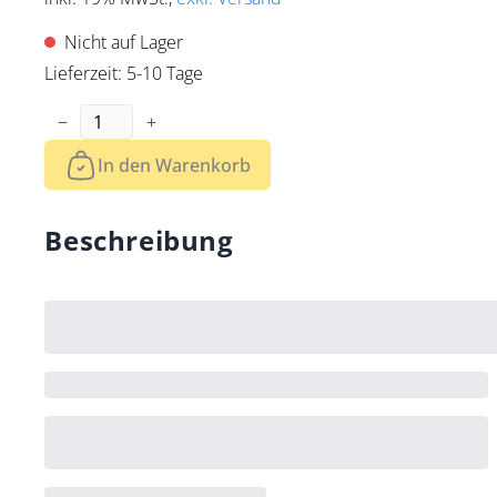
Nicht auf Lager
Lieferzeit: 5-10 Tage
Menge
−
+
In den Warenkorb
Beschreibung