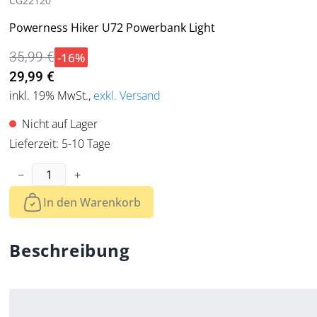
CG22120
Powerness Hiker U72 Powerbank Light
-16%
35,99 €
29,99 €
inkl. 19% MwSt.
,
exkl. Versand
Nicht auf Lager
Lieferzeit: 5-10 Tage
Menge
−
+
In den Warenkorb
Beschreibung