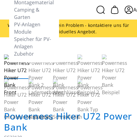
Montagematerial
Camping &
A
Garten
PV-Anlagen
Woanders günstiger - kein Problem - kontaktiere uns für
Module
ein individuelles Angebot.
Speicher für PV-
Anlagen
Zubehör
Powerness Hiker U72 Power
Bank