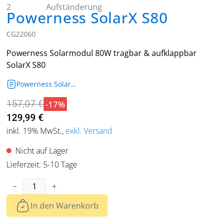
Powerness SolarX S80
CG22060
Powerness Solarmodul 80W tragbar & aufklappbar
SolarX S80
Powerness SolarX_S40_S80_S120_S200_Produktdatenblatt
-17%
157,07 €
129,99 €
inkl. 19% MwSt.
,
exkl. Versand
Nicht auf Lager
Lieferzeit: 5-10 Tage
Menge
−
+
In den Warenkorb