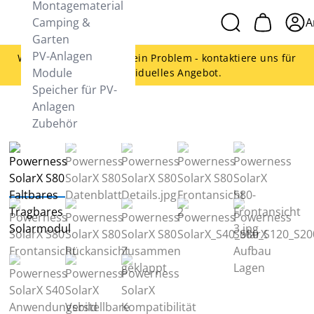
Montagematerial
Camping &
A
Garten
PV-Anlagen
Woanders günstiger - kein Problem - kontaktiere uns für
Module
ein individuelles Angebot.
Speicher für PV-
Anlagen
Zubehör