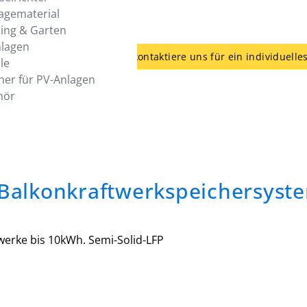
agematerial
ing & Garten
nlagen
günstiger - kein Problem - kontaktiere uns für ein individuelle
le
her für PV-Anlagen
hör
Balkonkraftwerkspeichersyste
werke bis 10kWh. Semi-Solid-LFP