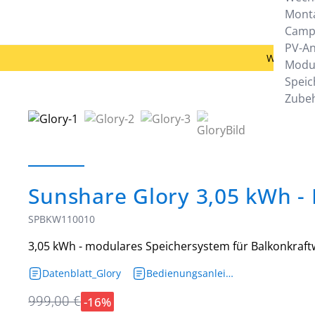
Mont
Camp
PV-A
Woanders 
Modu
Speic
Zube
Sunshare Glory 3,05 kWh - 
SPBKW110010
3,05 kWh - modulares Speichersystem für Balkonkraft
Datenblatt_Glory
Bedienungsanleitung_Glory
-16%
999,00 €