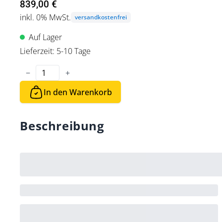
839,00 €
inkl. 0% MwSt.
versandkostenfrei
Auf Lager
Lieferzeit: 5-10 Tage
Menge
−
+
In den Warenkorb
Beschreibung