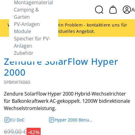
Montagematerial
Camping &
A
Garten
PV-Anlagen
Woanders günstiger - kein Problem - kontaktiere uns für
Module
ein individuelles Angebot.
Speicher für PV-
Anlagen
Zubehör
Zendure SolarFlow Hyper
2000
SPBKW76060
Zendure SolarFlow Hyper 2000 Hybrid-Wechselrichter
für Balkonkraftwerk AC-gekoppelt. 1200W bidirektionale
Wechselstromleistung.
EU DoC
Hyper 2000 Benutzerhandbuch
-42%
699,00 €