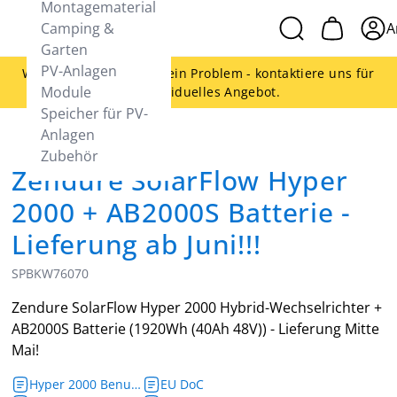
Montagematerial
Camping &
A
Garten
PV-Anlagen
Woanders günstiger - kein Problem - kontaktiere uns für
Module
ein individuelles Angebot.
Speicher für PV-
Anlagen
Zubehör
Zendure SolarFlow Hyper
2000 + AB2000S Batterie -
Lieferung ab Juni!!!
SPBKW76070
Zendure SolarFlow Hyper 2000 Hybrid-Wechselrichter +
AB2000S Batterie (1920Wh (40Ah 48V)) - Lieferung Mitte
Mai!
Hyper 2000 Benutzerhandbuch
EU DoC