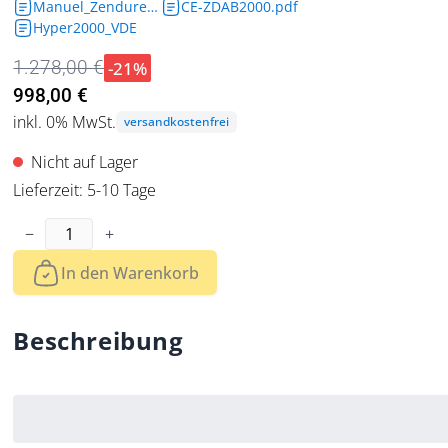
Manuel_Zendure_SolarFlow-AB2000.pdf
CE-ZDAB2000.pdf
Hyper2000_VDE
-21%
1.278,00 €
998,00 €
inkl. 0% MwSt.
versandkostenfrei
Nicht auf Lager
Lieferzeit: 5-10 Tage
Menge
−
+
In den Warenkorb
Beschreibung